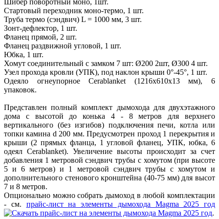
Шибер поворотный моно, 1шт.
Стартовый переходник моно-термо, 1 шт.
Труба термо (сэндвич) L = 1000 мм, 3 шт.
Зонт-дефлектор, 1 шт.
Фланец прямой, 2 шт.
Фланец раздвижной угловой, 1 шт.
Юбка, 1 шт.
Хомут соединительный с замком 7 шт: Ø200 2шт, Ø300 4 шт.
Узел прохода кровли (УПК), под наклон крыши 0°-45°, 1 шт.
Одеяло огнеупорное Cerablanket (1216х610х13 мм), 6
упаковок.
Представлен полный комплект дымохода для двухэтажного
дома с высотой до конька 4 - 8 метров для верхнего
вертикального (без изгибов) подключения печи, котла или
топки камина d 200 мм. Предусмотрен проход 1 перекрытия и
крыши (2 прямых фланца, 1 угловой фланец, УПК, юбка, 6
одеял Cerablanket). Увеличение высоты происходит за счет
добавления 1 метровой сэндвич трубы с хомутом (при высоте
5 и 6 метров) и 1 метровой сэндвич трубы с хомутом и
дополнительного стенового кронштейна (40-75 мм) для высот
7 и 8 метров.
Опционально можно собрать дымоход в любой комплектации
- см.
прайс-лист на элементы дымохода Magma 2025 год
.