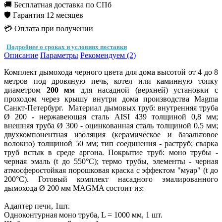
🚚 Бесплатная доставка по СПб
🛡️ Гарантия 12 месяцев
💳 Оплата при получении
Подробнее о сроках и условиях поставки
Описание
Параметры
Рекомендуем (2)
Комплект дымохода черного цвета для дома высотой от 4 до 8
метров под дровяную печь, котел или каминную топку
диаметром
200 мм
для насадной (верхней) установки с
проходом через крышу внутри дома производства Magma
Санкт-Петербург. Материал дымовых труб: внутренняя труба
Ø 200 - нержавеющая сталь AISI 439 толщиной 0,8 мм;
внешняя труба Ø 300 - оцинкованная сталь толщиной 0,5 мм;
двухкомпонентная изоляция (керамическое и базальтовое
волокно) толщиной 50 мм; тип соединения - раструб; сварка
труб встык в среде аргона. Покрытие труб: моно трубы -
черная эмаль (t до 550°С); термо трубы, элементы - черная
атмосферостойкая порошковая краска с эффектом "муар" (t до
200°С). Готовый комплект насадного эмалированного
дымохода Ø 200 мм MAGMA состоит из:
Адаптер печи, 1шт.
Одноконтурная моно труба, L = 1000 мм, 1 шт.