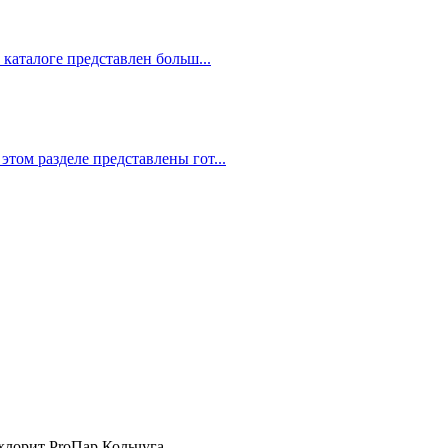
 каталоге представлен больш...
том разделе представлены гот...
хлорит ProПар Кольчуга