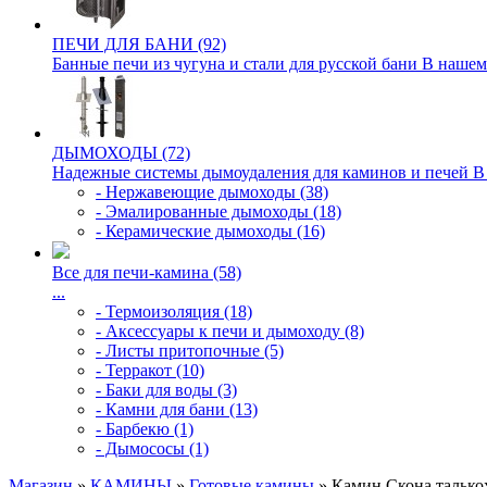
ПЕЧИ ДЛЯ БАНИ (92)
Банные печи из чугуна и стали для русской бани В нашем
ДЫМОХОДЫ (72)
Надежные системы дымоудаления для каминов и печей В э
- Нержавеющие дымоходы (38)
- Эмалированные дымоходы (18)
- Керамические дымоходы (16)
Все для печи-камина (58)
...
- Термоизоляция (18)
- Аксессуары к печи и дымоходу (8)
- Листы притопочные (5)
- Терракот (10)
- Баки для воды (3)
- Камни для бани (13)
- Барбекю (1)
- Дымососы (1)
Магазин
»
КАМИНЫ
»
Готовые камины
» Камин Скона талько