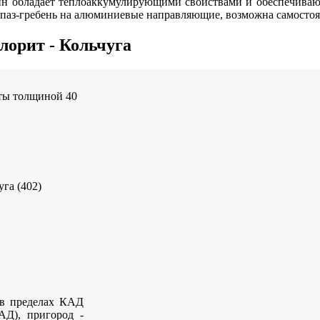
ин обладает теплоаккумулирующими свойствами и обеспечивают
, паз-гребень на алюминиевые направляющие, возможна самостоя
лорит - Кольчуга
ты толщиной 40
га (402)
 в пределах КАД
АД), пригород -