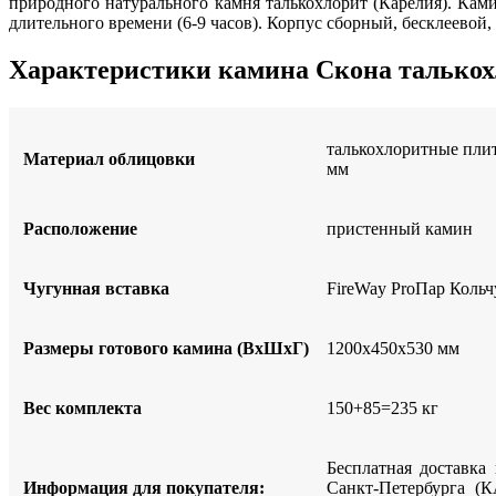
природного натурального камня талькохлорит (Карелия). Кам
длительного времени (6-9 часов). Корпус сборный, бесклеевой
Характеристики камина Скона талькох
талькохлоритные пли
Материал облицовки
мм
Расположение
пристенный камин
Чугунная вставка
FireWay ProПар Кольчу
Размеры готового камина (ВxШxГ)
1200x450x530 мм
Вес комплекта
150+85=235 кг
Бесплатная доставка
Информация для покупателя:
Санкт-Петербурга (К