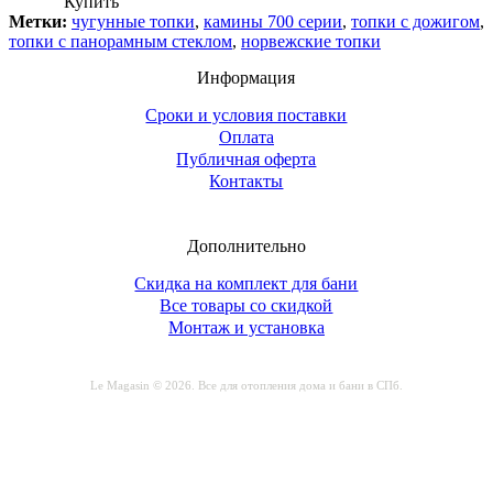
Купить
Метки:
чугунные топки
,
камины 700 серии
,
топки с дожигом
,
топки с панорамным стеклом
,
норвежские топки
Информация
Сроки и условия поставки
Оплата
Публичная оферта
Контакты
Дополнительно
Скидка на комплект для бани
Все товары со скидкой
Монтаж и установка
Le Magasin © 2026. Все для отопления дома и бани в СПб.