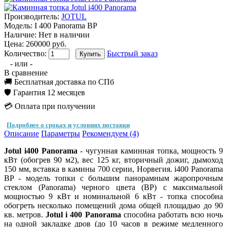
Производитель:
JOTUL
Модель:
I 400 Panorama BP
Наличие:
Нет в наличии
Цена: 260000 руб.
Количество:
Быстрый заказ
- или -
В сравнение
🚚 Бесплатная доставка по СПб
🛡️ Гарантия 12 месяцев
💳 Оплата при получении
Подробнее о сроках и условиях поставки
Описание
Параметры
Рекомендуем (4)
Jotul i400 Panorama
- чугунная каминная топка, мощность 9
кВт (обогрев 90 м2), вес 125 кг, вторичный дожиг, дымоход
150 мм, вставка в камины 700 серии, Норвегия. i400 Panorama
BP - модель топки с большим панорамным жаропрочным
стеклом (Panorama) черного цвета (BP) с максимальной
мощностью 9 кВт и номинальной 6 кВт - топка способна
обогреть несколько помещений дома общей площадью до 90
кв. метров.
Jotul i 400 Panorama
способна работать всю ночь
на одной закладке дров (до 10 часов в режиме медленного