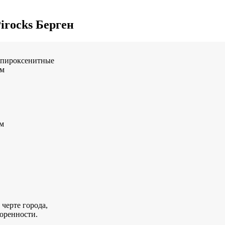
irocks Берген
 пироксенитные
мм
м
 черте города,
воренности.