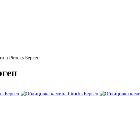
на Pirocks Берген
рген