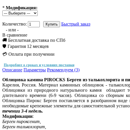
*
Модификация:
Количество:
Быстрый заказ
- или -
В сравнение
🚚 Бесплатная доставка по СПб
🛡️ Гарантия 12 месяцев
💳 Оплата при получении
Подробнее о сроках и условиях поставки
Описание
Параметры
Рекомендуем (3)
Облицовка камина PIROCKS Берген из талькохлорита и п
Карелия, Россия. Материал каминных облицовок - талькохло
Облицовки из природного натурального камня обладают те
длительного времени (6-9 часов). Облицовка со сборным к
Облицовка Пирокс Берген поставляется в разобранном виде 
необходимые крепежные элементы для самостоятельной устан
течении 3-4 недель.
Модификации
:
Берген пироксенит,
Берген талькохлорит,