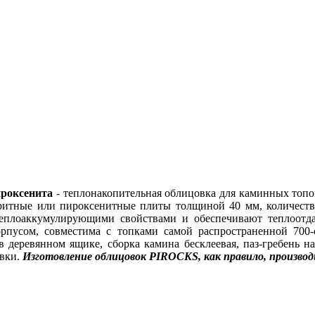
ироксенита
- теплонакопительная облицовка для каминных топок
ритные или пироксенитные плиты толщиной 40 мм, количество
плоаккумулирующими свойствами и обеспечивают теплоотда
орпусом, совместима с топками самой распространенной 700
в деревянном ящике, сборка камина бесклеевая, паз-гребень 
овки.
Изготовление облицовок PIROCKS, как правило, производ