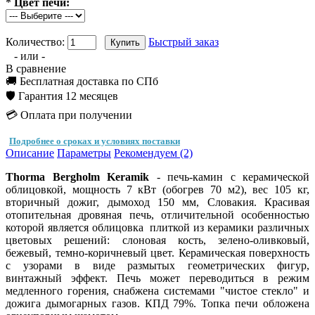
*
Цвет печи:
Количество:
Быстрый заказ
- или -
В сравнение
🚚 Бесплатная доставка по СПб
🛡️ Гарантия 12 месяцев
💳 Оплата при получении
Подробнее о сроках и условиях поставки
Описание
Параметры
Рекомендуем (2)
Thorma Bergholm Keramik
- печь-камин с керамической
облицовкой, мощность 7 кВт (обогрев 70 м2), вес 105 кг,
вторичный дожиг, дымоход 150 мм, Словакия. Красивая
отопительная дровяная печь, отличительной особенностью
которой является облицовка плиткой из керамики различных
цветовых решений: слоновая кость, зелено-оливковый,
бежевый, темно-коричневый цвет. Керамическая поверхность
с узорами в виде размытых геометрических фигур,
винтажный эффект. Печь может переводиться в режим
медленного горения, снабжена системами "чистое стекло" и
дожига дымогарных газов. КПД 79%. Топка печи обложена