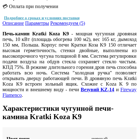
💳 Оплата при получении
Подробнее о сроках и условиях поставки
Описание
Параметры
Рекомендуем (5)
Печь-камин Kratki Koza K9
- мощная чугунная дровяная
печь, 10 кВт (площадь обогрева 100 м2), вес 165 кг, дымоход
150 мм, Польша. Корпус печи Кратки Коза K9 150 отличает
высокая герметичность, стенки двойные, выполнены из
высокопрочного чугуна толщиной 8 мм. Система регулировки
подачи воздуха на обдув стекла сохраняет стекло чистым.
КПД 75%. В режиме длительного горения дров печь способна
работать всю ночь. Система "холодная ручка" позволяет
открывать дверцу работающей печи. В дровяную печь Kratki
Koza K9 встроен зольный ящик. Схожие с Koza K 9 по
мощности и внешнему виду - печи
Везувий KZ-14
и
Fireway
Flamenco
.
Характеристики чугунной печи-
камина Kratki Koza K9
Цвет печи
черный