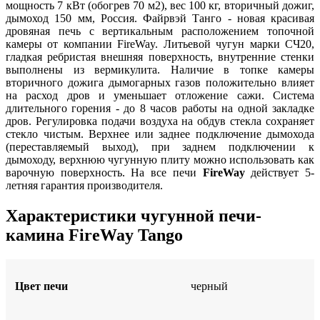
мощность 7 кВт (обогрев 70 м2), вес 100 кг, вторичный дожиг,
дымоход 150 мм, Россия. Файрвэй Танго - новая красивая
дровяная печь с вертикальным расположением топочной
камеры от компании FireWay. Литьевой чугун марки СЧ20,
гладкая ребристая внешняя поверхность, внутренние стенки
выполнены из вермикулита. Наличие в топке камеры
вторичного дожига дымогарных газов положительно влияет
на расход дров и уменьшает отложение сажи. Система
длительного горения - до 8 часов работы на одной закладке
дров. Регулировка подачи воздуха на обдув стекла сохраняет
стекло чистым. Верхнее или заднее подключение дымохода
(переставляемый выход), при заднем подключении к
дымоходу, верхнюю чугунную плиту можно использовать как
варочную поверхность. На все печи
FireWay
действует 5-
летняя гарантия производителя.
Характеристики чугунной печи-
камина FireWay Tango
Цвет печи
черный