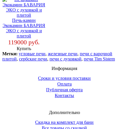
Печь-камин
Экокамин БАВАРИЯ
ЭКО с духовкой и
плитой
119000 руб.
Купить
Метки:
угловые печи
,
железные печи
,
печи с варочной
плитой
,
сербские печи
,
печи с духовкой
,
печи Tim Sistem
Информация
Сроки и условия поставки
Оплата
Публичная оферта
Контакты
Дополнительно
Скидка на комплект для бани
Все товары со скидкой