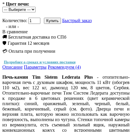
*
Цвет печи:
Количество:
Быстрый заказ
- или -
В сравнение
🚚 Бесплатная доставка по СПб
🛡️ Гарантия 12 месяцев
💳 Оплата при получении
Подробнее о сроках и условиях поставки
Описание
Параметры
Рекомендуем (4)
Печь-камин Tim Sistem Lederata Plus
- отопительно-
варочная печь с духовым шкафом, мощность 11 кВт (обогрев
110 м2), вес 122 кг, дымоход 120 мм, 8 цветов, Сербия.
Отопительно-варочные печи Тим Систем Ледерата доступны
к продаже в 6 цветовых решениях (цвет керамической
плитки): синий, оранжевый, зеленый, черный, белый,
бежевый, коричневый, серый (см. фото). Дверца печи и
верхняя плита, которую можно использовать как варочную
поверхность, выполнены из чугуна. Стенки топочной камеры
из вермикулита, есть съемный зольный ящик, наружный
конвекционных кожух со встроенными цветными