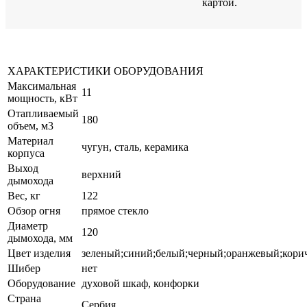
картой.
ХАРАКТЕРИСТИКИ ОБОРУДОВАНИЯ
Максимальная
11
мощность, кВт
Отапливаемый
180
объем, м3
Материал
чугун, сталь, керамика
корпуса
Выход
верхний
дымохода
Вес, кг
122
Обзор огня
прямое стекло
Диаметр
120
дымохода, мм
Цвет изделия
зеленый;синий;белый;черный;оранжевый;кори
Шибер
нет
Оборудование
духовой шкаф, конфорки
Страна
Сербия