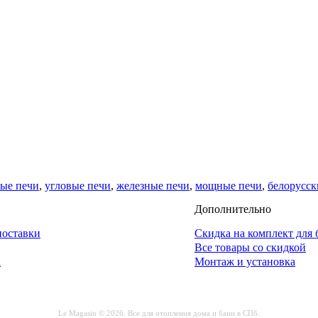
вые печи
,
угловые печи
,
железные печи
,
мощные печи
,
белорусск
Дополнительно
поставки
Скидка на комплект для 
Все товары со скидкой
а
Монтаж и установка
Le Magasin © 2026. Все для отопления дома и бани в СПб.