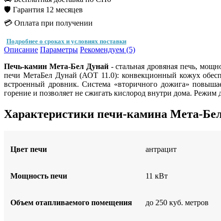
🛡️ Гарантия 12 месяцев
💳 Оплата при получении
Подробнее о сроках и условиях поставки
Описание
Параметры
Рекомендуем (5)
Печь-камин Мета-Бел Дунай
- стальная дровяная печь, мощн
печи МетаБел Дунай (АОТ 11.0): конвекционный кожух обеспе
встроенный дровник. Система «вторичного дожига» повышае
горение и позволяет не сжигать кислород внутри дома. Режим д
Характеристики печи-камина Мета-Бе
Цвет печи
антрацит
Мощность печи
11 кВт
Объем отапливаемого помещения
до 250 куб. метров