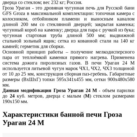
дверца со стеклом; вес 232 кг; Россия.
Гроза Ураган - это дровяная чугунная печь для Русской бани
GFS Groza в максимальной комплектации: топочная камера с
колосником, отбойником пламени и выносным каналом
длиной 200 мм со стеклянной дверцей; закрытая каменка;
чугунный короб на каменку; дверца для пара с ручкой из бука;
чугунная стартовая труба длиной 500 мм; выдвижной
стальной зольный ящик; сетка из кованной стали на 140 кг
камней; герметик для сборки.
Основной принцип работы – получение мелкодисперсного
пара от теплоёмкой каменки прямого нагрева. Применена
система дожига пиролизных газов. В печи Ураган 24 М
используется литьевой чугун марок ЧХ1, ЧХ2, ЧХ3 толщиной
от 10 до 25 мм, конструкция сборная паз-гребень. Габаритные
размеры (ВxШxГ) топки 595x341x455 мм, сетки 900x480x580
мм.
Данная модификация Гроза Ураган 24 М
- объем парилки
до
24
куб. метров, дверца с малым (
М
) стеклом размерами
190x150 мм.
Характеристики банной печи Гроза
Ураган 24 М