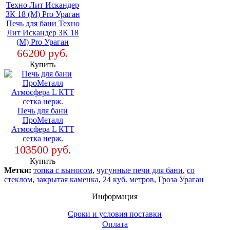
Печь для бани Техно
Лит Искандер ЗК 18
(М) Pro Ураган
66200 руб.
Купить
Печь для бани
ПроМеталл
Атмосфера L КТТ
сетка нерж.
103500 руб.
Купить
Метки:
топка с выносом
,
чугунные печи для бани
,
со
стеклом
,
закрытая каменка
,
24 куб. метров
,
Гроза Ураган
Информация
Сроки и условия поставки
Оплата