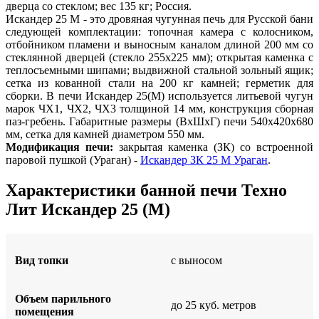
дверца со стеклом; вес 135 кг; Россия.
Искандер 25 М - это дровяная чугунная печь для Русской бани
следующей комплектации: топочная камера с колосником,
отбойником пламени и выносным каналом длиной 200 мм со
стеклянной дверцей (стекло 255x225 мм); открытая каменка с
теплосъемными шипами; выдвижной стальной зольный ящик;
сетка из кованной стали на 200 кг камней; герметик для
сборки. В печи Искандер 25(М) используется литьевой чугун
марок ЧХ1, ЧХ2, ЧХ3 толщиной 14 мм, конструкция сборная
паз-гребень. Габаритные размеры (ВxШxГ) печи 540x420x680
мм, сетка для камней диаметром 550 мм.
Модификация печи:
закрытая каменка (ЗК) со встроенной
паровой пушкой (Ураган) -
Искандер ЗК 25 М Ураган
.
Характеристики банной печи Техно
Лит Искандер 25 (М)
Вид топки
с выносом
Объем парильного
до 25 куб. метров
помещения