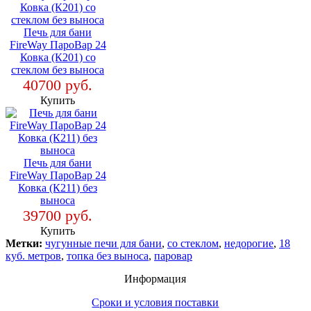
Печь для бани
FireWay ПароВар 24
Ковка (К201) со
стеклом без выноса
40700 руб.
Купить
Печь для бани
FireWay ПароВар 24
Ковка (К211) без
выноса
39700 руб.
Купить
Метки:
чугунные печи для бани
,
со стеклом
,
недорогие
,
18
куб. метров
,
топка без выноса
,
паровар
Информация
Сроки и условия поставки