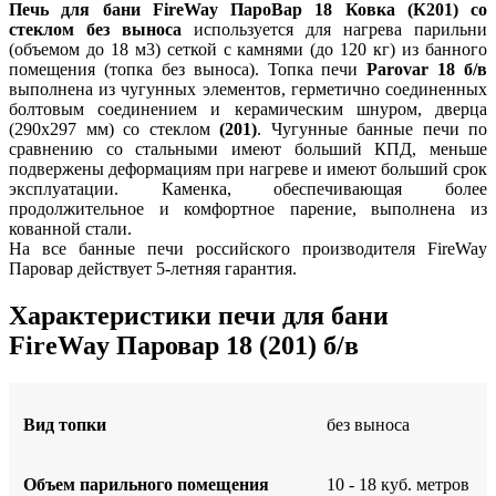
Печь для бани FireWay ПароВар 18 Ковка (К201) со
стеклом без выноса
используется для нагрева парильни
(объемом до 18 м3) сеткой с камнями (до 120 кг) из банного
помещения (топка без выноса). Топка печи
Parovar 18 б/в
выполнена из чугунных элементов, герметично соединенных
болтовым соединением и керамическим шнуром, дверца
(290x297 мм) со стеклом
(201)
. Чугунные банные печи по
сравнению со стальными имеют больший КПД, меньше
подвержены деформациям при нагреве и имеют больший срок
эксплуатации. Каменка, обеспечивающая более
продолжительное и комфортное парение, выполнена из
кованной стали.
На все банные печи российского производителя FireWay
Паровар действует 5-летняя гарантия.
Характеристики печи для бани
FireWay Паровар 18 (201) б/в
Вид топки
без выноса
Объем парильного помещения
10 - 18 куб. метров