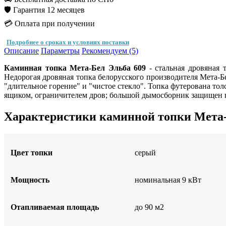
🛡️ Гарантия 12 месяцев
💳 Оплата при получении
Подробнее о сроках и условиях поставки
Описание
Параметры
Рекомендуем (5)
Каминная топка Мета-Бел Эльба 609
- стальная дровяная 
Недорогая дровяная топка белорусского производителя Мета
"длительное горение" и "чистое стекло". Топка футерована т
ящиком, ограничителем дров; большой дымосборник защищен п
Характеристики каминной топки Мета-
Цвет топки
серый
Мощность
номинальная 9 кВт
Отапливаемая площадь
до 90 м2