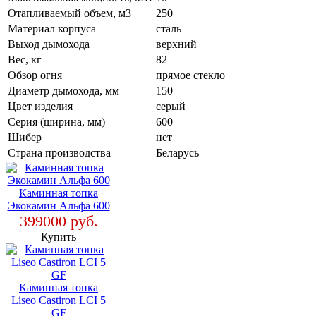
Отапливаемый объем, м3
250
Материал корпуса
сталь
Выход дымохода
верхний
Вес, кг
82
Обзор огня
прямое стекло
Диаметр дымохода, мм
150
Цвет изделия
серый
Серия (ширина, мм)
600
Шибер
нет
Страна производства
Беларусь
Каминная топка
Экокамин Альфа 600
399000 руб.
Купить
Каминная топка
Liseo Castiron LCI 5
GF