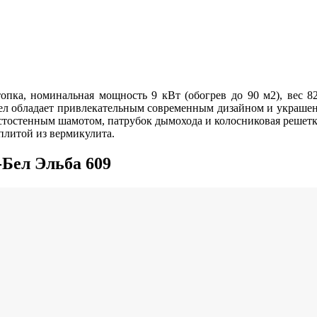
топка, номинальная мощность 9 кВт (обогрев до 90 м2), вес 8
-Бел обладает привлекательным современным дизайном и украше
олстостенным шамотом, патрубок дымохода и колосниковая решет
литой из вермикулита.
Бел Эльба 609